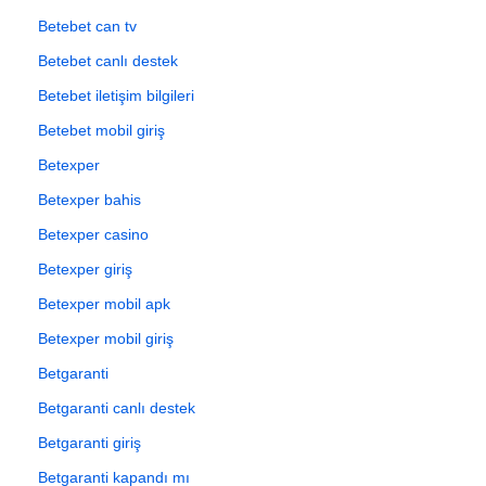
Betebet can tv
Betebet canlı destek
Betebet iletişim bilgileri
Betebet mobil giriş
Betexper
Betexper bahis
Betexper casino
Betexper giriş
Betexper mobil apk
Betexper mobil giriş
Betgaranti
Betgaranti canlı destek
Betgaranti giriş
Betgaranti kapandı mı