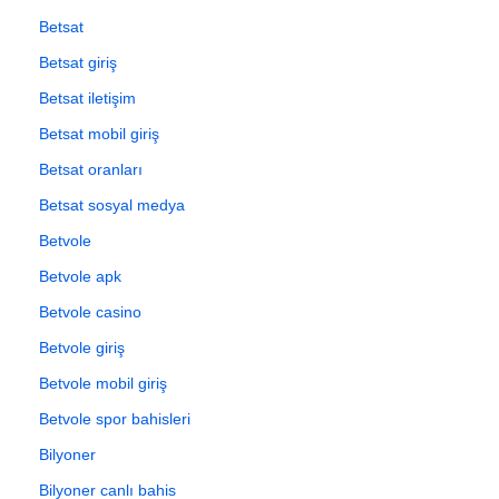
Betsat
Betsat giriş
Betsat iletişim
Betsat mobil giriş
Betsat oranları
Betsat sosyal medya
Betvole
Betvole apk
Betvole casino
Betvole giriş
Betvole mobil giriş
Betvole spor bahisleri
Bilyoner
Bilyoner canlı bahis