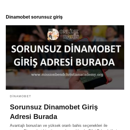
Dinamobet sorunsuz giriş
DINAMOBET
Sorunsuz Dinamobet Giriş
Adresi Burada
Avantajlı bonusları ve yüksek oranlı bahis seçenekleri ile