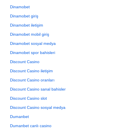
Dinamobet
Dinamobet giriş
Dinamobet iletişim
Dinamobet mobil giriş
Dinamobet sosyal medya
Dinamobet spor bahisleri
Discount Casino
Discount Casino iletişim
Discount Casino oranları
Discount Casino sanal bahisler
Discount Casino slot
Discount Casino sosyal medya
Dumanbet
Dumanbet canlı casino