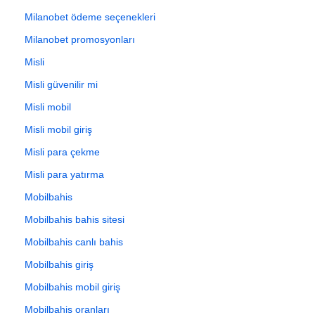
Milanobet ödeme seçenekleri
Milanobet promosyonları
Misli
Misli güvenilir mi
Misli mobil
Misli mobil giriş
Misli para çekme
Misli para yatırma
Mobilbahis
Mobilbahis bahis sitesi
Mobilbahis canlı bahis
Mobilbahis giriş
Mobilbahis mobil giriş
Mobilbahis oranları