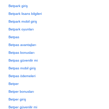
Betpark giriş
Betpark lisans bilgileri
Betpark mobil giriş
Betpark oyunları
Betpas
Betpas avantajları
Betpas bonusları
Betpas güvenilir mi
Betpas mobil giriş
Betpas ödemeleri
Betper
Betper bonusları
Betper giriş
Betper güvenilir mi