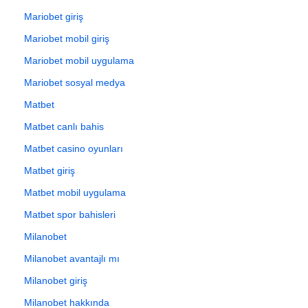
Mariobet giriş
Mariobet mobil giriş
Mariobet mobil uygulama
Mariobet sosyal medya
Matbet
Matbet canlı bahis
Matbet casino oyunları
Matbet giriş
Matbet mobil uygulama
Matbet spor bahisleri
Milanobet
Milanobet avantajlı mı
Milanobet giriş
Milanobet hakkında