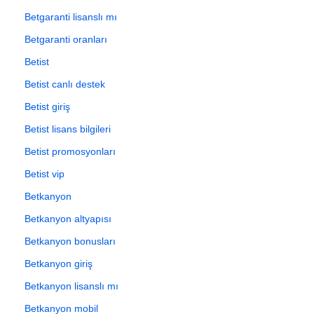
Betgaranti lisanslı mı
Betgaranti oranları
Betist
Betist canlı destek
Betist giriş
Betist lisans bilgileri
Betist promosyonları
Betist vip
Betkanyon
Betkanyon altyapısı
Betkanyon bonusları
Betkanyon giriş
Betkanyon lisanslı mı
Betkanyon mobil