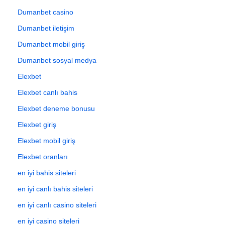
Dumanbet casino
Dumanbet iletişim
Dumanbet mobil giriş
Dumanbet sosyal medya
Elexbet
Elexbet canlı bahis
Elexbet deneme bonusu
Elexbet giriş
Elexbet mobil giriş
Elexbet oranları
en iyi bahis siteleri
en iyi canlı bahis siteleri
en iyi canlı casino siteleri
en iyi casino siteleri