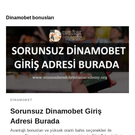
Dinamobet bonusları
DINAMOBET
Sorunsuz Dinamobet Giriş
Adresi Burada
Avantajlı bonusları ve yüksek oranlı bahis seçenekleri ile