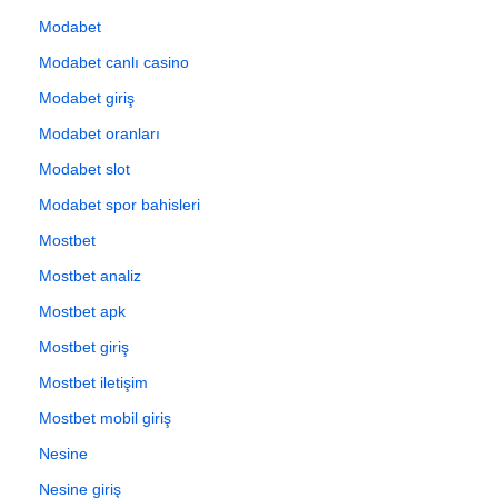
Modabet
Modabet canlı casino
Modabet giriş
Modabet oranları
Modabet slot
Modabet spor bahisleri
Mostbet
Mostbet analiz
Mostbet apk
Mostbet giriş
Mostbet iletişim
Mostbet mobil giriş
Nesine
Nesine giriş