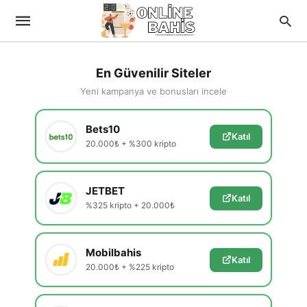
En Güvenilir Siteler
Yeni kampanya ve bonusları incele
Bets10
Katıl
20.000₺ + %300 kripto
JETBET
Katıl
%325 kripto + 20.000₺
Mobilbahis
Katıl
20.000₺ + %225 kripto