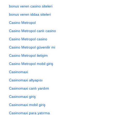
bonus veren casino siteleri
bonus veren iddaa siteleri
Casino Metropol
Casino Metropol canlı casino
Casino Metropol casino
Casino Metropol güvenilir mi
Casino Metropol iletişim
Casino Metropol mobil giriş
Casinomaxi
Casinomaxi altyapısı
Casinomaxi canlı yardım
Casinomaxi giriş
Casinomaxi mobil giriş
Casinomaxi para yatırma