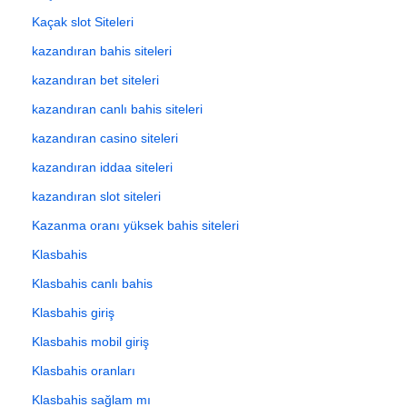
Kaçak slot Siteleri
kazandıran bahis siteleri
kazandıran bet siteleri
kazandıran canlı bahis siteleri
kazandıran casino siteleri
kazandıran iddaa siteleri
kazandıran slot siteleri
Kazanma oranı yüksek bahis siteleri
Klasbahis
Klasbahis canlı bahis
Klasbahis giriş
Klasbahis mobil giriş
Klasbahis oranları
Klasbahis sağlam mı