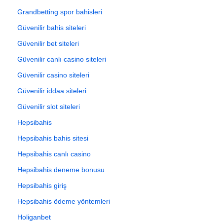
Grandbetting spor bahisleri
Güvenilir bahis siteleri
Güvenilir bet siteleri
Güvenilir canlı casino siteleri
Güvenilir casino siteleri
Güvenilir iddaa siteleri
Güvenilir slot siteleri
Hepsibahis
Hepsibahis bahis sitesi
Hepsibahis canlı casino
Hepsibahis deneme bonusu
Hepsibahis giriş
Hepsibahis ödeme yöntemleri
Holiganbet