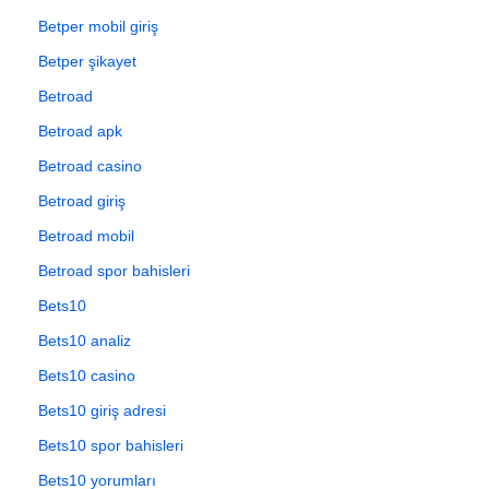
Betper mobil giriş
Betper şikayet
Betroad
Betroad apk
Betroad casino
Betroad giriş
Betroad mobil
Betroad spor bahisleri
Bets10
Bets10 analiz
Bets10 casino
Bets10 giriş adresi
Bets10 spor bahisleri
Bets10 yorumları