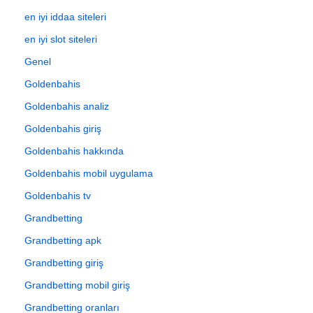
en iyi iddaa siteleri
en iyi slot siteleri
Genel
Goldenbahis
Goldenbahis analiz
Goldenbahis giriş
Goldenbahis hakkında
Goldenbahis mobil uygulama
Goldenbahis tv
Grandbetting
Grandbetting apk
Grandbetting giriş
Grandbetting mobil giriş
Grandbetting oranları