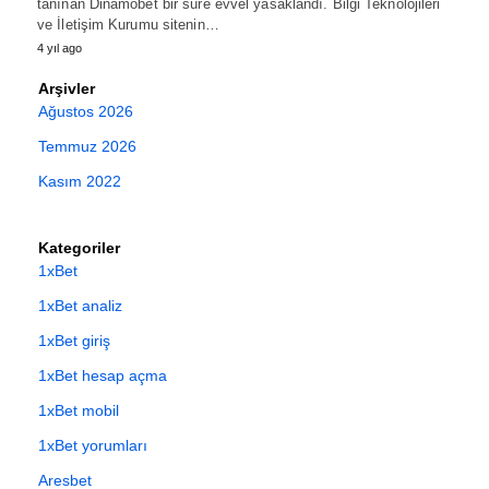
tanınan Dinamobet bir süre evvel yasaklandı. Bilgi Teknolojileri
ve İletişim Kurumu sitenin…
4 yıl ago
Arşivler
Ağustos 2026
Temmuz 2026
Kasım 2022
Kategoriler
1xBet
1xBet analiz
1xBet giriş
1xBet hesap açma
1xBet mobil
1xBet yorumları
Aresbet