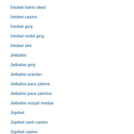
İntobet bahis sitesi
İntobet casino
İntobet giriş
İntobet mobil giriş
İntobet slot
Jetbahis
Jetbahis giriş
Jetbahis oranları
Jetbahis para çekme
Jetbahis para yatırma
Jetbahis sosyal medya
Jojobet
Jojobet canlı casino
Jojobet casino