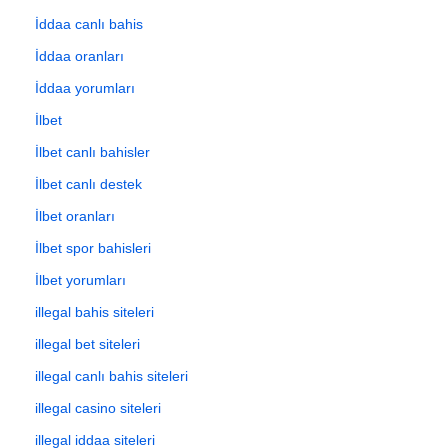
İddaa canlı bahis
İddaa oranları
İddaa yorumları
İlbet
İlbet canlı bahisler
İlbet canlı destek
İlbet oranları
İlbet spor bahisleri
İlbet yorumları
illegal bahis siteleri
illegal bet siteleri
illegal canlı bahis siteleri
illegal casino siteleri
illegal iddaa siteleri