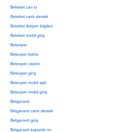
Betebet can tv
Betebet canlı destek
Betebet iletişim bilgileri
Betebet mobil giriş
Betexper
Betexper bahis
Betexper casino
Betexper giriş
Betexper mobil apk
Betexper mobil giriş
Betgaranti
Betgaranti canlı destek
Betgaranti giriş
Betgaranti kapandı mı