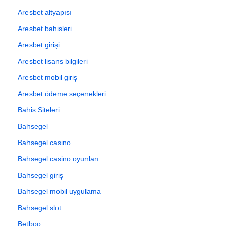
Aresbet altyapısı
Aresbet bahisleri
Aresbet girişi
Aresbet lisans bilgileri
Aresbet mobil giriş
Aresbet ödeme seçenekleri
Bahis Siteleri
Bahsegel
Bahsegel casino
Bahsegel casino oyunları
Bahsegel giriş
Bahsegel mobil uygulama
Bahsegel slot
Betboo