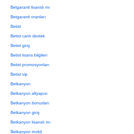
Betgaranti lisanslı mı
Betgaranti oranları
Betist
Betist canlı destek
Betist giriş
Betist lisans bilgileri
Betist promosyonları
Betist vip
Betkanyon
Betkanyon altyapısı
Betkanyon bonusları
Betkanyon giriş
Betkanyon lisanslı mı
Betkanyon mobil