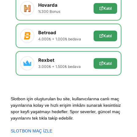
Hovarda
Katıl
%300 Bonus
Betroad
Katıl
4.000₺ + 1.000₺ bedava
Rexbet
Katıl
3.000₺ + 1.500₺ bedava
Slotbon için oluşturulan bu site, kullanıcılarına canlı maç
yayınlarına kolay ve hızlı erişim imkânı sunarak kesintisiz
spor keyfi yaşatmayı hedefler. Spor severler, güncel maç
yayınlarını tek tıkla takip edebilir.
SLOTBON MAÇ İZLE