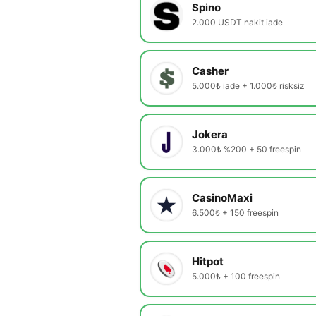
Spino
2.000 USDT nakit iade
Casher
5.000₺ iade + 1.000₺ risksiz
Jokera
3.000₺ %200 + 50 freespin
CasinoMaxi
6.500₺ + 150 freespin
Hitpot
5.000₺ + 100 freespin