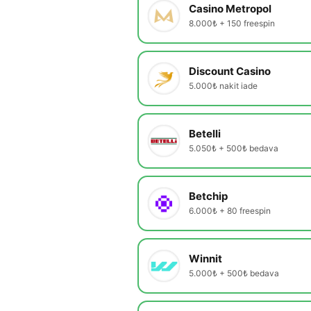
Casino Metropol
8.000₺ + 150 freespin
Discount Casino
5.000₺ nakit iade
Betelli
5.050₺ + 500₺ bedava
Betchip
6.000₺ + 80 freespin
Winnit
5.000₺ + 500₺ bedava