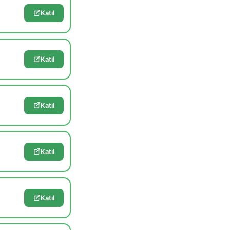
Katıl
Katıl
Katıl
Katıl
Katıl