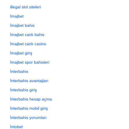
illegal slot siteleri
İmajbet
İmajbet bahis
İmajbet canlı bahis
İmajbet canlı casino
İmajbet giriş
İmajbet spor bahisleri
İnterbahis
İnterbahis avantajları
İnterbahis giriş
İnterbahis hesap açma
İnterbahis mobil giriş
İnterbahis yorumları
İntobet