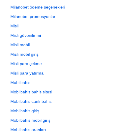
Milanobet ödeme seçenekleri
Milanobet promosyonları
Misli
Misli güvenilir mi
Misli mobil
Misli mobil giriş
Misli para çekme
Misli para yatırma
Mobilbahis
Mobilbahis bahis sitesi
Mobilbahis canlı bahis
Mobilbahis giriş
Mobilbahis mobil giriş
Mobilbahis oranları