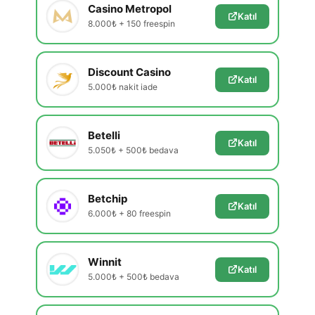
Casino Metropol
Katıl
8.000₺ + 150 freespin
Discount Casino
Katıl
5.000₺ nakit iade
Betelli
Katıl
5.050₺ + 500₺ bedava
Betchip
Katıl
6.000₺ + 80 freespin
Winnit
Katıl
5.000₺ + 500₺ bedava