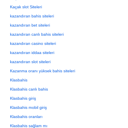
Kaçak slot Siteleri
kazandıran bahis siteleri
kazandıran bet siteleri
kazandıran canlı bahis siteleri
kazandıran casino siteleri
kazandıran iddaa siteleri
kazandıran slot siteleri
Kazanma oranı yüksek bahis siteleri
Klasbahis
Klasbahis canlı bahis
Klasbahis giriş
Klasbahis mobil giriş
Klasbahis oranları
Klasbahis sağlam mı