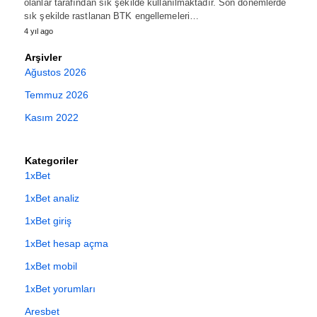
olanlar tarafından sık şekilde kullanılmaktadır. Son dönemlerde
sık şekilde rastlanan BTK engellemeleri…
4 yıl ago
Arşivler
Ağustos 2026
Temmuz 2026
Kasım 2022
Kategoriler
1xBet
1xBet analiz
1xBet giriş
1xBet hesap açma
1xBet mobil
1xBet yorumları
Aresbet