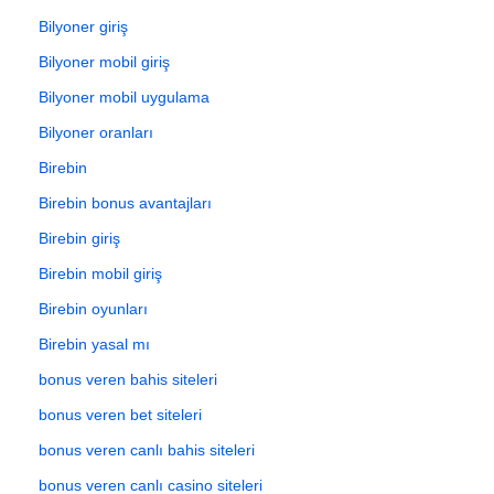
Bilyoner giriş
Bilyoner mobil giriş
Bilyoner mobil uygulama
Bilyoner oranları
Birebin
Birebin bonus avantajları
Birebin giriş
Birebin mobil giriş
Birebin oyunları
Birebin yasal mı
bonus veren bahis siteleri
bonus veren bet siteleri
bonus veren canlı bahis siteleri
bonus veren canlı casino siteleri