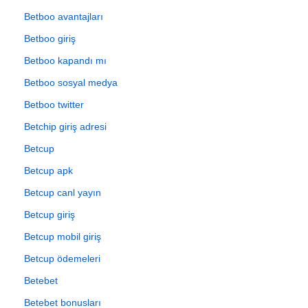
Betboo avantajları
Betboo giriş
Betboo kapandı mı
Betboo sosyal medya
Betboo twitter
Betchip giriş adresi
Betcup
Betcup apk
Betcup canl yayın
Betcup giriş
Betcup mobil giriş
Betcup ödemeleri
Betebet
Betebet bonusları