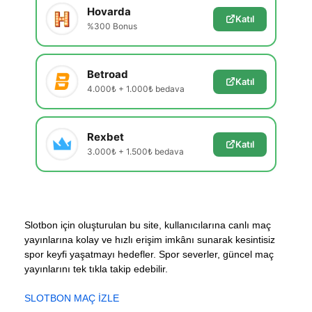
Hovarda
Katıl
%300 Bonus
Betroad
Katıl
4.000₺ + 1.000₺ bedava
Rexbet
Katıl
3.000₺ + 1.500₺ bedava
Slotbon için oluşturulan bu site, kullanıcılarına canlı maç
yayınlarına kolay ve hızlı erişim imkânı sunarak kesintisiz
spor keyfi yaşatmayı hedefler. Spor severler, güncel maç
yayınlarını tek tıkla takip edebilir.
SLOTBON MAÇ İZLE