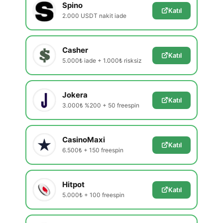
Spino
Katıl
2.000 USDT nakit iade
Casher
Katıl
5.000₺ iade + 1.000₺ risksiz
Jokera
Katıl
3.000₺ %200 + 50 freespin
CasinoMaxi
Katıl
6.500₺ + 150 freespin
Hitpot
Katıl
5.000₺ + 100 freespin