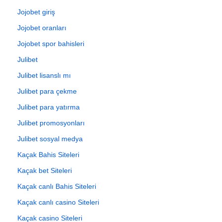
Jojobet giriş
Jojobet oranları
Jojobet spor bahisleri
Julibet
Julibet lisanslı mı
Julibet para çekme
Julibet para yatırma
Julibet promosyonları
Julibet sosyal medya
Kaçak Bahis Siteleri
Kaçak bet Siteleri
Kaçak canlı Bahis Siteleri
Kaçak canlı casino Siteleri
Kaçak casino Siteleri