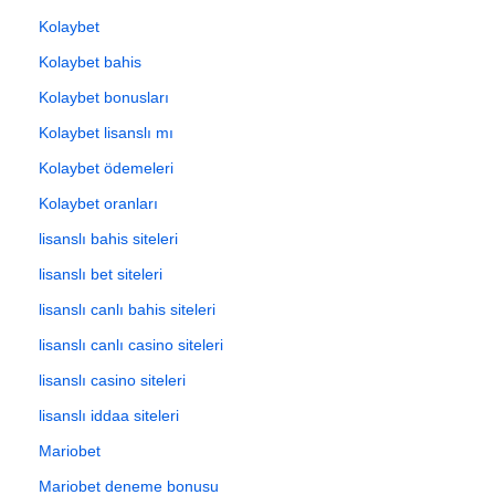
Kolaybet
Kolaybet bahis
Kolaybet bonusları
Kolaybet lisanslı mı
Kolaybet ödemeleri
Kolaybet oranları
lisanslı bahis siteleri
lisanslı bet siteleri
lisanslı canlı bahis siteleri
lisanslı canlı casino siteleri
lisanslı casino siteleri
lisanslı iddaa siteleri
Mariobet
Mariobet deneme bonusu