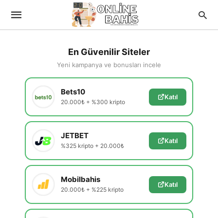
En Güvenilir Siteler
Yeni kampanya ve bonusları incele
Bets10
Katıl
20.000₺ + %300 kripto
JETBET
Katıl
%325 kripto + 20.000₺
Mobilbahis
Katıl
20.000₺ + %225 kripto