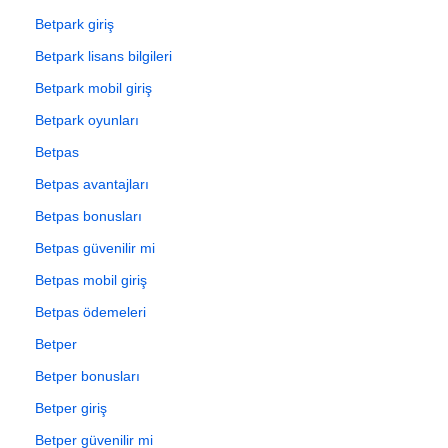
Betpark giriş
Betpark lisans bilgileri
Betpark mobil giriş
Betpark oyunları
Betpas
Betpas avantajları
Betpas bonusları
Betpas güvenilir mi
Betpas mobil giriş
Betpas ödemeleri
Betper
Betper bonusları
Betper giriş
Betper güvenilir mi