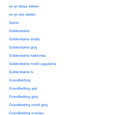
en iyi iddaa siteleri
en iyi slot siteleri
Genel
Goldenbahis
Goldenbahis analiz
Goldenbahis giriş
Goldenbahis hakkında
Goldenbahis mobil uygulama
Goldenbahis tv
Grandbetting
Grandbetting apk
Grandbetting giriş
Grandbetting mobil giriş
Grandbetting oranları