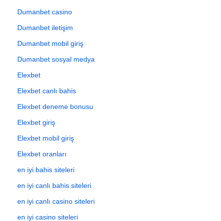
Dumanbet casino
Dumanbet iletişim
Dumanbet mobil giriş
Dumanbet sosyal medya
Elexbet
Elexbet canlı bahis
Elexbet deneme bonusu
Elexbet giriş
Elexbet mobil giriş
Elexbet oranları
en iyi bahis siteleri
en iyi canlı bahis siteleri
en iyi canlı casino siteleri
en iyi casino siteleri