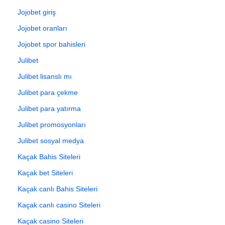
Jojobet giriş
Jojobet oranları
Jojobet spor bahisleri
Julibet
Julibet lisanslı mı
Julibet para çekme
Julibet para yatırma
Julibet promosyonları
Julibet sosyal medya
Kaçak Bahis Siteleri
Kaçak bet Siteleri
Kaçak canlı Bahis Siteleri
Kaçak canlı casino Siteleri
Kaçak casino Siteleri