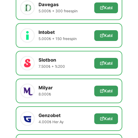
Davegas
Katıl
5.000₺ + 300 freespin
Intobet
Katıl
5.000₺ + 150 freespin
Slotbon
Katıl
7.500₺ + %200
Milyar
Katıl
8.000₺
Genzobet
Katıl
4.000₺ Her Ay