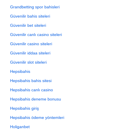
Grandbetting spor bahisleri
Güvenilir bahis siteleri
Güvenilir bet siteleri
Güvenilir canlı casino siteleri
Güvenilir casino siteleri
Güvenilir iddaa siteleri
Güvenilir slot siteleri
Hepsibahis
Hepsibahis bahis sitesi
Hepsibahis canlı casino
Hepsibahis deneme bonusu
Hepsibahis giriş
Hepsibahis ödeme yöntemleri
Holiganbet