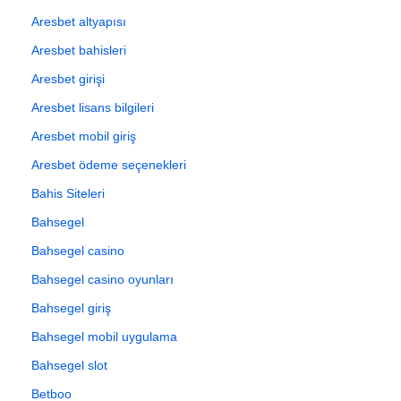
Aresbet altyapısı
Aresbet bahisleri
Aresbet girişi
Aresbet lisans bilgileri
Aresbet mobil giriş
Aresbet ödeme seçenekleri
Bahis Siteleri
Bahsegel
Bahsegel casino
Bahsegel casino oyunları
Bahsegel giriş
Bahsegel mobil uygulama
Bahsegel slot
Betboo