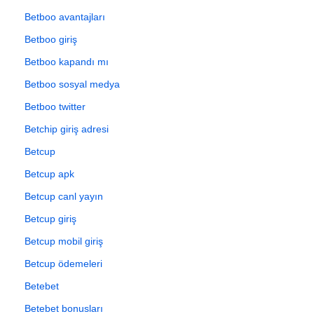
Betboo avantajları
Betboo giriş
Betboo kapandı mı
Betboo sosyal medya
Betboo twitter
Betchip giriş adresi
Betcup
Betcup apk
Betcup canl yayın
Betcup giriş
Betcup mobil giriş
Betcup ödemeleri
Betebet
Betebet bonusları