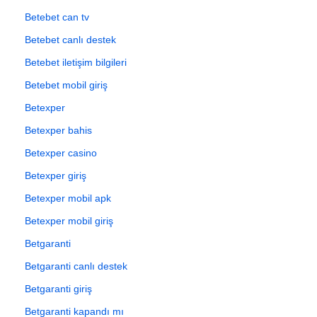
Betebet can tv
Betebet canlı destek
Betebet iletişim bilgileri
Betebet mobil giriş
Betexper
Betexper bahis
Betexper casino
Betexper giriş
Betexper mobil apk
Betexper mobil giriş
Betgaranti
Betgaranti canlı destek
Betgaranti giriş
Betgaranti kapandı mı