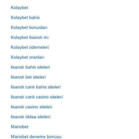
Kolaybet
Kolaybet bahis
Kolaybet bonusları
Kolaybet lisanslı mı
Kolaybet ödemeleri
Kolaybet oranları
lisanslı bahis siteleri
lisanslı bet siteleri
lisanslı canlı bahis siteleri
lisanslı canlı casino siteleri
lisanslı casino siteleri
lisanslı iddaa siteleri
Mariobet
Mariobet deneme bonusu