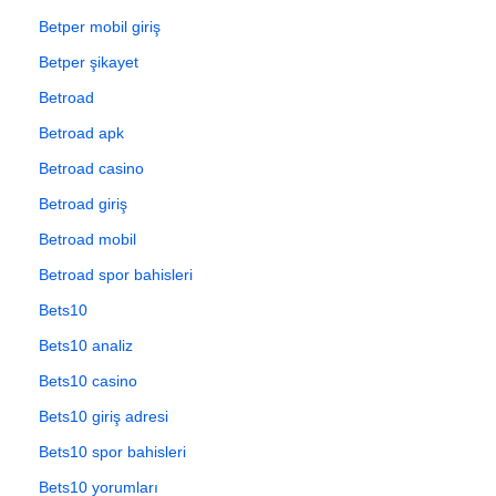
Betper mobil giriş
Betper şikayet
Betroad
Betroad apk
Betroad casino
Betroad giriş
Betroad mobil
Betroad spor bahisleri
Bets10
Bets10 analiz
Bets10 casino
Bets10 giriş adresi
Bets10 spor bahisleri
Bets10 yorumları