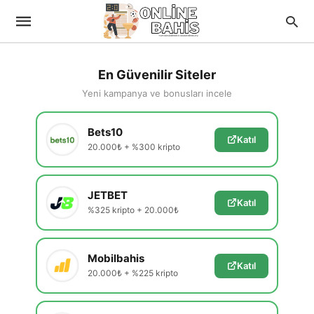
En Güvenilir Siteler
Yeni kampanya ve bonusları incele
Bets10
Katıl
20.000₺ + %300 kripto
JETBET
Katıl
%325 kripto + 20.000₺
Mobilbahis
Katıl
20.000₺ + %225 kripto