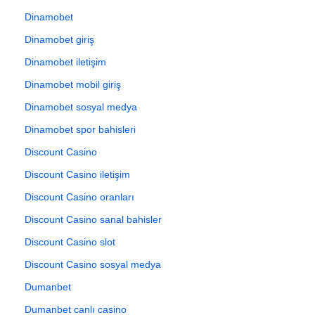
Dinamobet
Dinamobet giriş
Dinamobet iletişim
Dinamobet mobil giriş
Dinamobet sosyal medya
Dinamobet spor bahisleri
Discount Casino
Discount Casino iletişim
Discount Casino oranları
Discount Casino sanal bahisler
Discount Casino slot
Discount Casino sosyal medya
Dumanbet
Dumanbet canlı casino