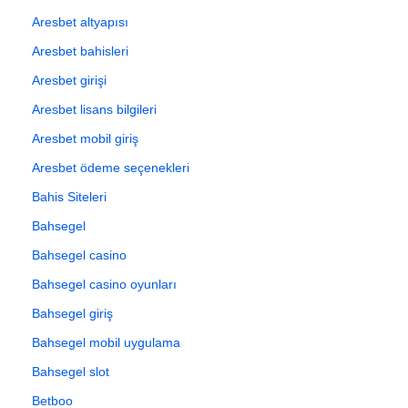
Aresbet altyapısı
Aresbet bahisleri
Aresbet girişi
Aresbet lisans bilgileri
Aresbet mobil giriş
Aresbet ödeme seçenekleri
Bahis Siteleri
Bahsegel
Bahsegel casino
Bahsegel casino oyunları
Bahsegel giriş
Bahsegel mobil uygulama
Bahsegel slot
Betboo