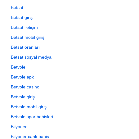
Betsat
Betsat giriş
Betsat iletişim
Betsat mobil giriş
Betsat oranları
Betsat sosyal medya
Betvole
Betvole apk
Betvole casino
Betvole giriş
Betvole mobil giriş
Betvole spor bahisleri
Bilyoner
Bilyoner canlı bahis