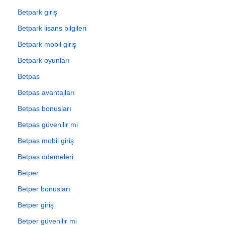
Betpark giriş
Betpark lisans bilgileri
Betpark mobil giriş
Betpark oyunları
Betpas
Betpas avantajları
Betpas bonusları
Betpas güvenilir mi
Betpas mobil giriş
Betpas ödemeleri
Betper
Betper bonusları
Betper giriş
Betper güvenilir mi