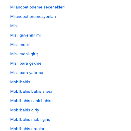
Milanobet ödeme seçenekleri
Milanobet promosyonları
Misli
Misli güvenilir mi
Misli mobil
Misli mobil giriş
Misli para çekme
Misli para yatırma
Mobilbahis
Mobilbahis bahis sitesi
Mobilbahis canlı bahis
Mobilbahis giriş
Mobilbahis mobil giriş
Mobilbahis oranları