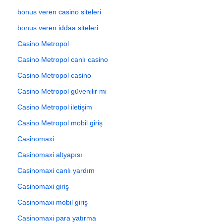
bonus veren casino siteleri
bonus veren iddaa siteleri
Casino Metropol
Casino Metropol canlı casino
Casino Metropol casino
Casino Metropol güvenilir mi
Casino Metropol iletişim
Casino Metropol mobil giriş
Casinomaxi
Casinomaxi altyapısı
Casinomaxi canlı yardım
Casinomaxi giriş
Casinomaxi mobil giriş
Casinomaxi para yatırma