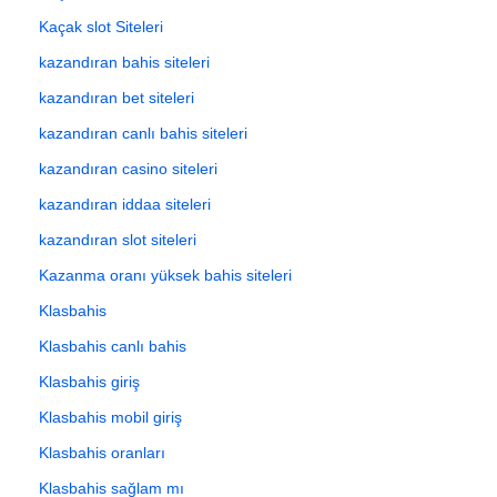
Kaçak slot Siteleri
kazandıran bahis siteleri
kazandıran bet siteleri
kazandıran canlı bahis siteleri
kazandıran casino siteleri
kazandıran iddaa siteleri
kazandıran slot siteleri
Kazanma oranı yüksek bahis siteleri
Klasbahis
Klasbahis canlı bahis
Klasbahis giriş
Klasbahis mobil giriş
Klasbahis oranları
Klasbahis sağlam mı