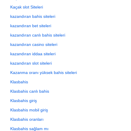
Kaçak slot Siteleri
kazandıran bahis siteleri
kazandıran bet siteleri
kazandıran canlı bahis siteleri
kazandıran casino siteleri
kazandıran iddaa siteleri
kazandıran slot siteleri
Kazanma oranı yüksek bahis siteleri
Klasbahis
Klasbahis canlı bahis
Klasbahis giriş
Klasbahis mobil giriş
Klasbahis oranları
Klasbahis sağlam mı