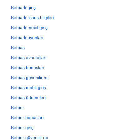
Betpark giriş
Betpark lisans bilgileri
Betpark mobil giriş
Betpark oyunları
Betpas
Betpas avantajları
Betpas bonusları
Betpas güvenilir mi
Betpas mobil giriş
Betpas ödemeleri
Betper
Betper bonusları
Betper giriş
Betper güvenilir mi