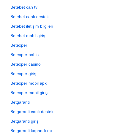
Betebet can tv
Betebet canlı destek
Betebet iletişim bilgileri
Betebet mobil giriş
Betexper
Betexper bahis
Betexper casino
Betexper giriş
Betexper mobil apk
Betexper mobil giriş
Betgaranti
Betgaranti canlı destek
Betgaranti giriş
Betgaranti kapandı mı