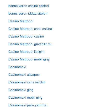
bonus veren casino siteleri
bonus veren iddaa siteleri
Casino Metropol
Casino Metropol canlı casino
Casino Metropol casino
Casino Metropol güvenilir mi
Casino Metropol iletişim
Casino Metropol mobil giriş
Casinomaxi
Casinomaxi altyapısı
Casinomaxi canlı yardım
Casinomaxi giriş
Casinomaxi mobil giriş
Casinomaxi para yatırma