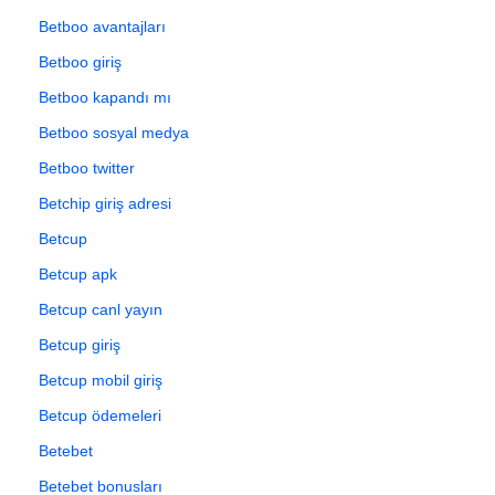
Betboo avantajları
Betboo giriş
Betboo kapandı mı
Betboo sosyal medya
Betboo twitter
Betchip giriş adresi
Betcup
Betcup apk
Betcup canl yayın
Betcup giriş
Betcup mobil giriş
Betcup ödemeleri
Betebet
Betebet bonusları