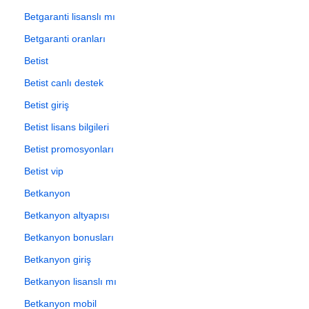
Betgaranti lisanslı mı
Betgaranti oranları
Betist
Betist canlı destek
Betist giriş
Betist lisans bilgileri
Betist promosyonları
Betist vip
Betkanyon
Betkanyon altyapısı
Betkanyon bonusları
Betkanyon giriş
Betkanyon lisanslı mı
Betkanyon mobil