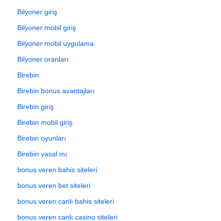
Bilyoner giriş
Bilyoner mobil giriş
Bilyoner mobil uygulama
Bilyoner oranları
Birebin
Birebin bonus avantajları
Birebin giriş
Birebin mobil giriş
Birebin oyunları
Birebin yasal mı
bonus veren bahis siteleri
bonus veren bet siteleri
bonus veren canlı bahis siteleri
bonus veren canlı casino siteleri