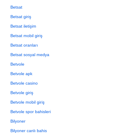
Betsat
Betsat giriş
Betsat iletişim
Betsat mobil giriş
Betsat oranları
Betsat sosyal medya
Betvole
Betvole apk
Betvole casino
Betvole giriş
Betvole mobil giriş
Betvole spor bahisleri
Bilyoner
Bilyoner canlı bahis