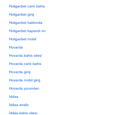
Holiganbet canlı bahis
Holiganbet giriş
Holiganbet hakkında
Holiganbet kapandı mı
Holiganbet mobil
Hovarda
Hovarda bahis sitesi
Hovarda canlı bahis
Hovarda giriş
Hovarda mobil giriş
Hovarda yorumları
İddaa
İddaa analiz
İddaa bahis sitesi