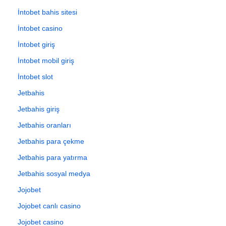
İntobet bahis sitesi
İntobet casino
İntobet giriş
İntobet mobil giriş
İntobet slot
Jetbahis
Jetbahis giriş
Jetbahis oranları
Jetbahis para çekme
Jetbahis para yatırma
Jetbahis sosyal medya
Jojobet
Jojobet canlı casino
Jojobet casino