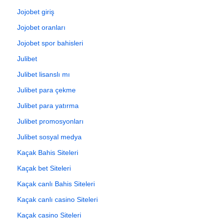
Jojobet giriş
Jojobet oranları
Jojobet spor bahisleri
Julibet
Julibet lisanslı mı
Julibet para çekme
Julibet para yatırma
Julibet promosyonları
Julibet sosyal medya
Kaçak Bahis Siteleri
Kaçak bet Siteleri
Kaçak canlı Bahis Siteleri
Kaçak canlı casino Siteleri
Kaçak casino Siteleri