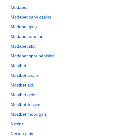
Modabet
Modabet canlı casino
Modabet giriş
Modabet oranları
Modabet slot
Modabet spor bahisleri
Mostbet
Mostbet analiz
Mostbet apk
Mostbet giriş
Mostbet iletişim
Mostbet mobil giriş
Nesine
Nesine giriş