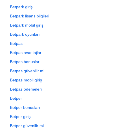
Betpark giriş
Betpark lisans bilgileri
Betpark mobil giriş
Betpark oyunları
Betpas
Betpas avantajları
Betpas bonusları
Betpas güvenilir mi
Betpas mobil giriş
Betpas ödemeleri
Betper
Betper bonusları
Betper giriş
Betper güvenilir mi