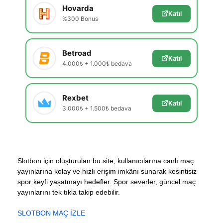
Hovarda
Katıl
%300 Bonus
Betroad
Katıl
4.000₺ + 1.000₺ bedava
Rexbet
Katıl
3.000₺ + 1.500₺ bedava
Slotbon için oluşturulan bu site, kullanıcılarına canlı maç
yayınlarına kolay ve hızlı erişim imkânı sunarak kesintisiz
spor keyfi yaşatmayı hedefler. Spor severler, güncel maç
yayınlarını tek tıkla takip edebilir.
SLOTBON MAÇ İZLE