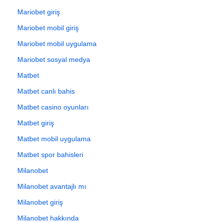
Mariobet giriş
Mariobet mobil giriş
Mariobet mobil uygulama
Mariobet sosyal medya
Matbet
Matbet canlı bahis
Matbet casino oyunları
Matbet giriş
Matbet mobil uygulama
Matbet spor bahisleri
Milanobet
Milanobet avantajlı mı
Milanobet giriş
Milanobet hakkında