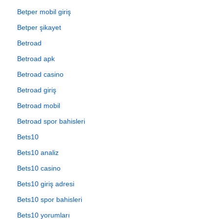
Betper mobil giriş
Betper şikayet
Betroad
Betroad apk
Betroad casino
Betroad giriş
Betroad mobil
Betroad spor bahisleri
Bets10
Bets10 analiz
Bets10 casino
Bets10 giriş adresi
Bets10 spor bahisleri
Bets10 yorumları