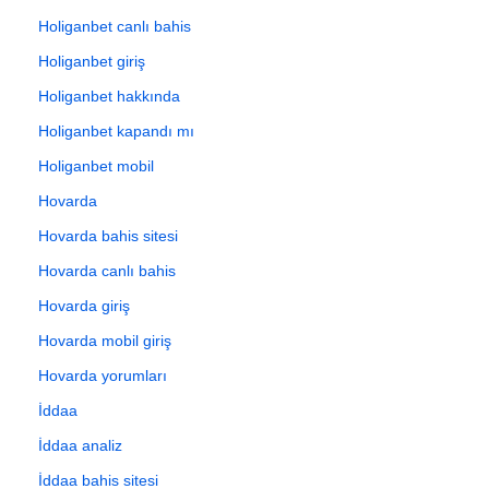
Holiganbet canlı bahis
Holiganbet giriş
Holiganbet hakkında
Holiganbet kapandı mı
Holiganbet mobil
Hovarda
Hovarda bahis sitesi
Hovarda canlı bahis
Hovarda giriş
Hovarda mobil giriş
Hovarda yorumları
İddaa
İddaa analiz
İddaa bahis sitesi