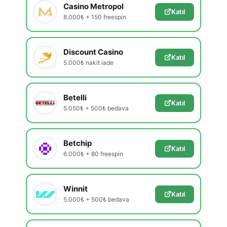
Casino Metropol
Katıl
8.000₺ + 150 freespin
Discount Casino
Katıl
5.000₺ nakit iade
Betelli
Katıl
5.050₺ + 500₺ bedava
Betchip
Katıl
6.000₺ + 80 freespin
Winnit
Katıl
5.000₺ + 500₺ bedava