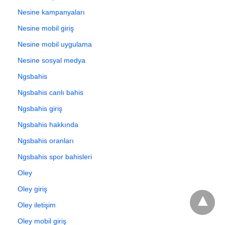
Nesine kampanyaları
Nesine mobil giriş
Nesine mobil uygulama
Nesine sosyal medya
Ngsbahis
Ngsbahis canlı bahis
Ngsbahis giriş
Ngsbahis hakkında
Ngsbahis oranları
Ngsbahis spor bahisleri
Oley
Oley giriş
Oley iletişim
Oley mobil giriş