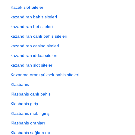
Kaçak slot Siteleri
kazandıran bahis siteleri
kazandıran bet siteleri
kazandıran canlı bahis siteleri
kazandıran casino siteleri
kazandıran iddaa siteleri
kazandıran slot siteleri
Kazanma oranı yüksek bahis siteleri
Klasbahis
Klasbahis canlı bahis
Klasbahis giriş
Klasbahis mobil giriş
Klasbahis oranları
Klasbahis sağlam mı