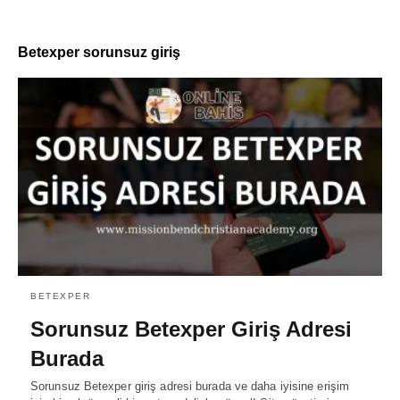
Betexper sorunsuz giriş
BETEXPER
Sorunsuz Betexper Giriş Adresi
Burada
Sorunsuz Betexper giriş adresi burada ve daha iyisine erişim