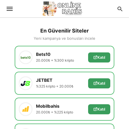
En Güvenilir Siteler
Yeni kampanya ve bonusları incele
Bets10
Katıl
20.000₺ + %300 kripto
JETBET
Katıl
%325 kripto + 20.000₺
Mobilbahis
Katıl
20.000₺ + %225 kripto