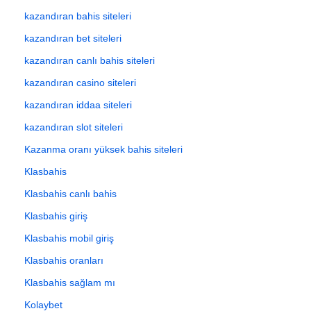
kazandıran bahis siteleri
kazandıran bet siteleri
kazandıran canlı bahis siteleri
kazandıran casino siteleri
kazandıran iddaa siteleri
kazandıran slot siteleri
Kazanma oranı yüksek bahis siteleri
Klasbahis
Klasbahis canlı bahis
Klasbahis giriş
Klasbahis mobil giriş
Klasbahis oranları
Klasbahis sağlam mı
Kolaybet