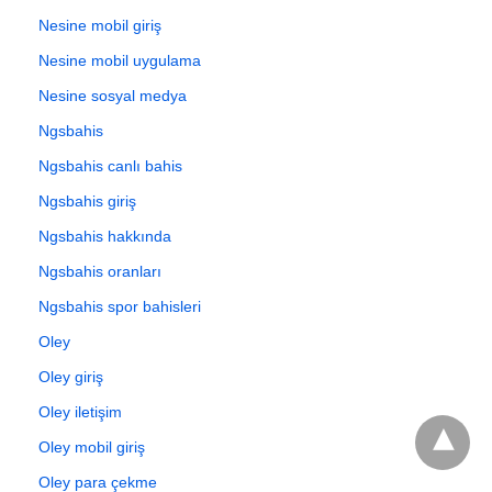
Nesine mobil giriş
Nesine mobil uygulama
Nesine sosyal medya
Ngsbahis
Ngsbahis canlı bahis
Ngsbahis giriş
Ngsbahis hakkında
Ngsbahis oranları
Ngsbahis spor bahisleri
Oley
Oley giriş
Oley iletişim
Oley mobil giriş
Oley para çekme