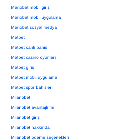
Mariobet mobil giriş
Mariobet mobil uygulama
Mariobet sosyal medya
Matbet
Matbet canlı bahis
Matbet casino oyunları
Matbet giriş
Matbet mobil uygulama
Matbet spor bahisleri
Milanobet
Milanobet avantajlı mı
Milanobet giriş
Milanobet hakkında
Milanobet ödeme seçenekleri