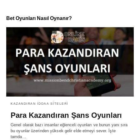
Bet Oyunları Nasıl Oynanır?
KAZANDIRAN IDDAA SITELERI
Para Kazandıran Şans Oyunları
Genel olarak bazı insanlar eğlenceli oyunları ve bunun yanı sıra
bu oyunlar üzerinden yüksek gelir elde etmeyi sever. İşte
tamda…