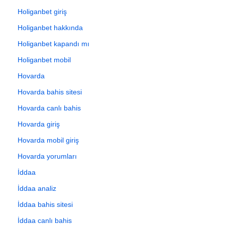
Holiganbet giriş
Holiganbet hakkında
Holiganbet kapandı mı
Holiganbet mobil
Hovarda
Hovarda bahis sitesi
Hovarda canlı bahis
Hovarda giriş
Hovarda mobil giriş
Hovarda yorumları
İddaa
İddaa analiz
İddaa bahis sitesi
İddaa canlı bahis