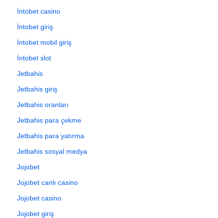
İntobet casino
İntobet giriş
İntobet mobil giriş
İntobet slot
Jetbahis
Jetbahis giriş
Jetbahis oranları
Jetbahis para çekme
Jetbahis para yatırma
Jetbahis sosyal medya
Jojobet
Jojobet canlı casino
Jojobet casino
Jojobet giriş