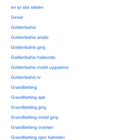
en iyi slot siteleri
Genel
Goldenbahis
Goldenbahis analiz
Goldenbahis giriş
Goldenbahis hakkında
Goldenbahis mobil uygulama
Goldenbahis tv
Grandbetting
Grandbetting apk
Grandbetting giriş
Grandbetting mobil giriş
Grandbetting oranları
Grandbetting spor bahisleri