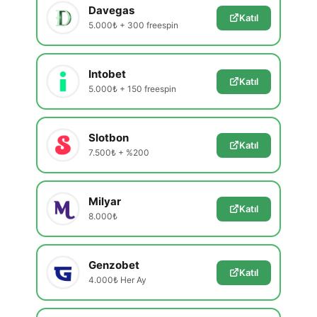
Davegas
Katıl
5.000₺ + 300 freespin
Intobet
Katıl
5.000₺ + 150 freespin
Slotbon
Katıl
7.500₺ + %200
Milyar
Katıl
8.000₺
Genzobet
Katıl
4.000₺ Her Ay