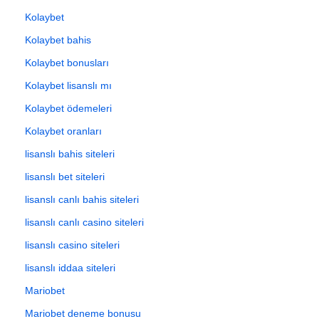
Kolaybet
Kolaybet bahis
Kolaybet bonusları
Kolaybet lisanslı mı
Kolaybet ödemeleri
Kolaybet oranları
lisanslı bahis siteleri
lisanslı bet siteleri
lisanslı canlı bahis siteleri
lisanslı canlı casino siteleri
lisanslı casino siteleri
lisanslı iddaa siteleri
Mariobet
Mariobet deneme bonusu