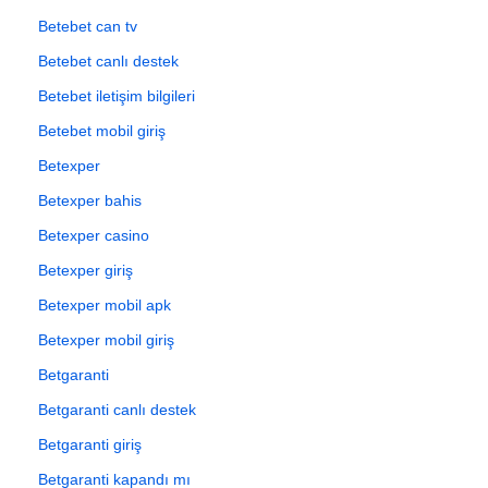
Betebet can tv
Betebet canlı destek
Betebet iletişim bilgileri
Betebet mobil giriş
Betexper
Betexper bahis
Betexper casino
Betexper giriş
Betexper mobil apk
Betexper mobil giriş
Betgaranti
Betgaranti canlı destek
Betgaranti giriş
Betgaranti kapandı mı