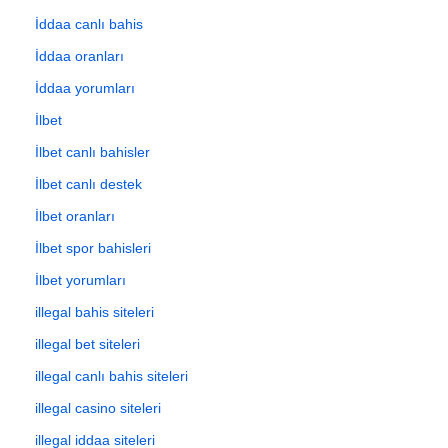
İddaa canlı bahis
İddaa oranları
İddaa yorumları
İlbet
İlbet canlı bahisler
İlbet canlı destek
İlbet oranları
İlbet spor bahisleri
İlbet yorumları
illegal bahis siteleri
illegal bet siteleri
illegal canlı bahis siteleri
illegal casino siteleri
illegal iddaa siteleri