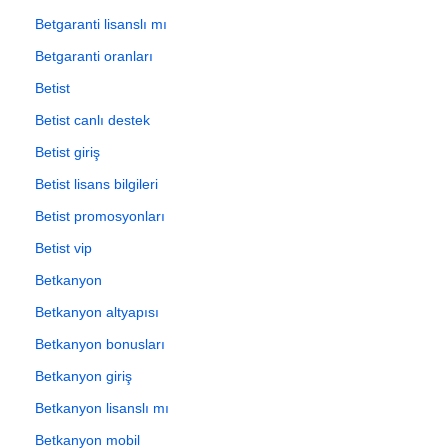
Betgaranti lisanslı mı
Betgaranti oranları
Betist
Betist canlı destek
Betist giriş
Betist lisans bilgileri
Betist promosyonları
Betist vip
Betkanyon
Betkanyon altyapısı
Betkanyon bonusları
Betkanyon giriş
Betkanyon lisanslı mı
Betkanyon mobil