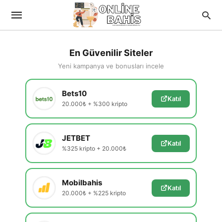
En Güvenilir Siteler
Yeni kampanya ve bonusları incele
Bets10
Katıl
20.000₺ + %300 kripto
JETBET
Katıl
%325 kripto + 20.000₺
Mobilbahis
Katıl
20.000₺ + %225 kripto