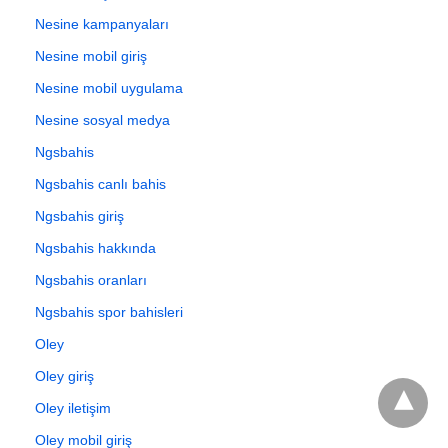
Nesine kampanyaları
Nesine mobil giriş
Nesine mobil uygulama
Nesine sosyal medya
Ngsbahis
Ngsbahis canlı bahis
Ngsbahis giriş
Ngsbahis hakkında
Ngsbahis oranları
Ngsbahis spor bahisleri
Oley
Oley giriş
Oley iletişim
Oley mobil giriş