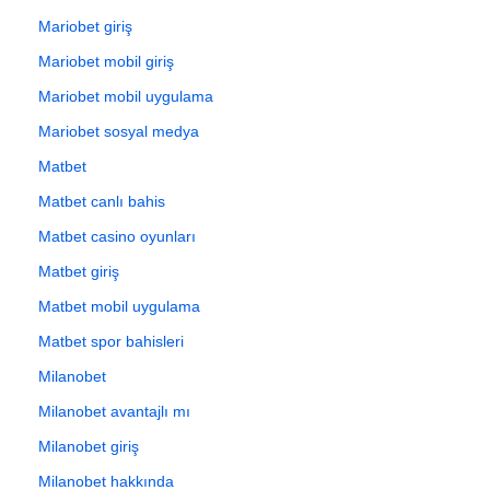
Mariobet giriş
Mariobet mobil giriş
Mariobet mobil uygulama
Mariobet sosyal medya
Matbet
Matbet canlı bahis
Matbet casino oyunları
Matbet giriş
Matbet mobil uygulama
Matbet spor bahisleri
Milanobet
Milanobet avantajlı mı
Milanobet giriş
Milanobet hakkında