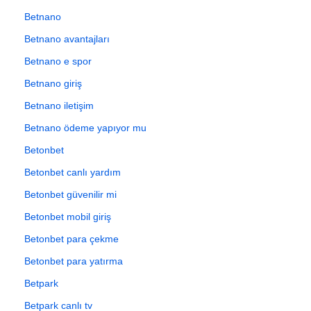
Betnano
Betnano avantajları
Betnano e spor
Betnano giriş
Betnano iletişim
Betnano ödeme yapıyor mu
Betonbet
Betonbet canlı yardım
Betonbet güvenilir mi
Betonbet mobil giriş
Betonbet para çekme
Betonbet para yatırma
Betpark
Betpark canlı tv