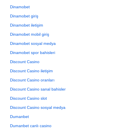
Dinamobet
Dinamobet giriş
Dinamobet iletişim
Dinamobet mobil giriş
Dinamobet sosyal medya
Dinamobet spor bahisleri
Discount Casino
Discount Casino iletişim
Discount Casino oranları
Discount Casino sanal bahisler
Discount Casino slot
Discount Casino sosyal medya
Dumanbet
Dumanbet canlı casino