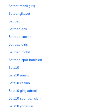
Betper mobil giriş
Betper şikayet
Betroad
Betroad apk
Betroad casino
Betroad giriş
Betroad mobil
Betroad spor bahisleri
Bets10
Bets10 analiz
Bets10 casino
Bets10 giriş adresi
Bets10 spor bahisleri
Bets10 yorumları